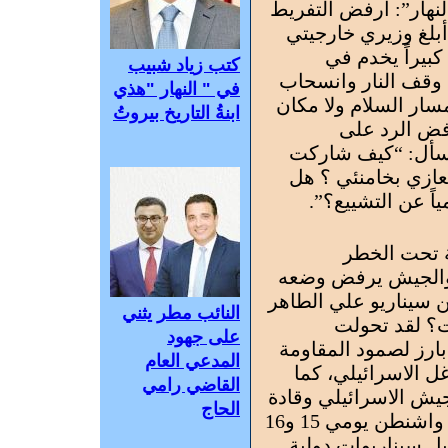
نهار”: أرفض التفريط
 أبلغ وزيري خارجيتي
بيراً يخدم في
كتب زياد شبيب
 وقف النار وانسحاب
في " النهار "هذي
سار السلام ولا مكان
ابنةُ التاريخ بيروتُ
رفض الرد على
ويسأل: “كيف شاركت
عازي بخامنئي ؟ هل
ً عن التشييع؟”.
 تحت الخطر
… والجيش يرفض وضعه
ن سيناريو علي الطاهر
النائب مطر يثني
ت؟ لقد تحولت
على جهود
ارز لصمود المقاومة
المدعي العام
ل الاسرائيلي، كما
القاضي رامي
ش الاسرائيلي وقادة
الحاج
العدو..”إسرائيل” تناور.. محادثات واشنطن يومي 15 و16
فيل سيناريوات دولية