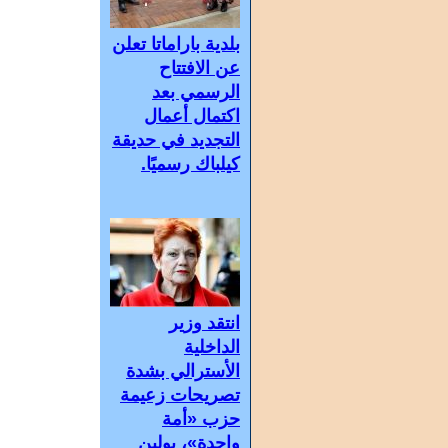
بلدية باراماتا تعلن
عن الافتتاح
الرسمي بعد
اكتمال أعمال
التجديد في حديقة
كيلباك رسميًا.
انتقد وزير
الداخلية
الأسترالي بشدة
تصريحات زعيمة
حزب «أمة
واحدة»، بولين