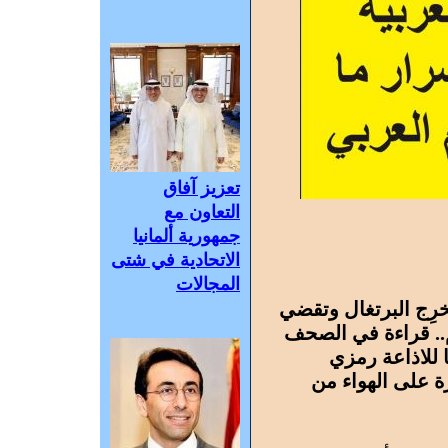
تعزيز آفاق
التعاون مع
جمهورية ألمانيا
الاتحادية في شتى
المجالات
نيا تُخرِج البرتغال وتقضي
م.. قراءة في الصحف
 للاذاعة رمزي
 على الهواء من