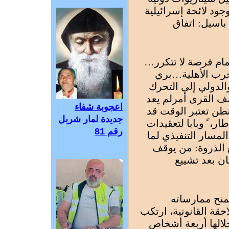
ود لائحة إسرائيلية
اسيل: اتفاق
أمام فرصة لا تتكرر…
لحرب الأهلية…بري
الدولي إلى التحرك
ف القرى أمرلم يعد
اعجوبة شفاء
طن تعتبر الوقت قد
جديدة لمار شربل
ار، ً وبابا لتعقيدات
رقم 81
 المسار التنفيذي لما
 الذروة: من يوقف
ن بعد تشييع
يمنح ممارساته
حقة القانونية، ارتكب
لالها أربعة أشخاص