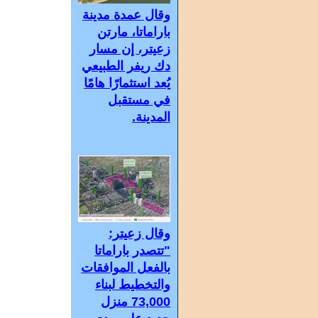
وقال عمدة مدينة
باراماتا، مارتن
زعيتر، إن مسار
دك ريفر الطبيعي
يُعد استثمارًا هامًا
في مستقبل
المدينة.
وقال زعيتر:
"تتصدر باراماتا
بالفعل الموافقات
والتخطيط لبناء
73,000 منزل