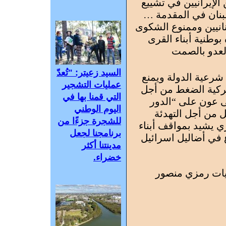
لإيرانيين في تشييع
لبنان في المقدمة …
بنانيين وممنوع الشكوى
بوطنية أبناء القرى
العدو بالصمت
السيد زعيتر: "تُعدّ
 شرعية الدولة ويمنع
عمليات التشجير
يركية الضغط من أجل
التي قمنا بها في
ى عون على “الدور
اليوم الوطني
 من أجل التهدئة
للشجرة جزءًا من
ي يشيد بمواقف أبناء
برنامجنا لجعل
 في أضاليل اسرائيل
مدينتنا أكثر
خضراء.
حيات رمزي منصور