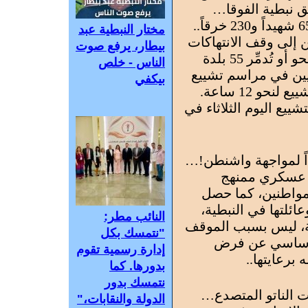
 نبطية الفوقا…
عشرة أيام على «اتفاق الإطار»: 65 شهيداً و230 خرقاً..
مختار النبطية عبد
 إلى وقف الانتهاكات
بيطار، يرفع صوت
الإسرائيلية في لبنان.. إسرائيل تمحو أو تُدمِّر 55 بلدة
الناس - خلص
يين في مراسم تشييع
بيكفي
خامنئي وقد امتد مسار موكب التشييع لنحو 12 ساعة.
ييع اليوم الثلاثاء في
داً لمواجهة واشنطن!…
يد عسكري ممنهج
واطنين، كما حصل
ئلتها في النبطية،
النائب مطر:
ة، ليس بسبب الموقف
"نتمسك بكل
الأساسي عن فرض
إدارة رسمية تقوم
برعايتها..
بدورها. كما
نتمسك بدور
 الناتو المتصدع…
الدولة والنقابات،"