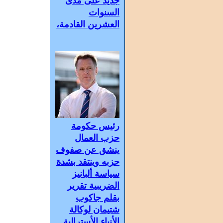
جديد على مدى
السنوات
العشرين القادمة،
رئيس حكومة
حزب العمال
ينشق عن صفوف
حزبه وينتقد بشدة
سياسة ألبانيز
الضريبية تقرير
بقلم جاكوب
شتيمان لوكالة
الأنباء الأسترالية