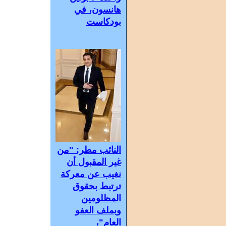
هانسون، في
بودكاست
النائب مطر: "من
غير المقبول أن
نغيب عن معركة
ترتبط بحقوق
المظلومين
وبملف العفو
العام"،