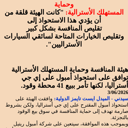
وحماية
المستهلك الأسترالية:
"كانت الهيئة قلقة من
أن يؤدي هذا الاستحواذ إلى
تقليص المنافسة بشكل كبير
وتقليص الخيارات المتاحة لسائقي السيارات
الأستراليين".
يئة المنافسة وحماية المستهلك الأسترالية
وافق على استحواذ أمبول على إي جي
ستراليا، لكنها تأمر ببيع 41 محطة وقود.
3/06/202
يدني - الميدل ايست تايمز الدولية:
وافقت الهيئة على
ستحواذ أمبول المقترح على إي جي أستراليا، ولكن بشروط
ارمة تهدف إلى حماية المنافسة في سوق بيع الوقود
التجزئة.
بموجب هذه الموافقة، سيتعين على شركة أمبول ريتيل