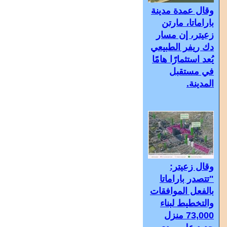
وقال عمدة مدينة
باراماتا، مارتن
زعيتر، إن مسار
دك ريفر الطبيعي
يُعد استثمارًا هامًا
في مستقبل
المدينة.
وقال زعيتر:
"تتصدر باراماتا
بالفعل الموافقات
والتخطيط لبناء
73,000 منزل