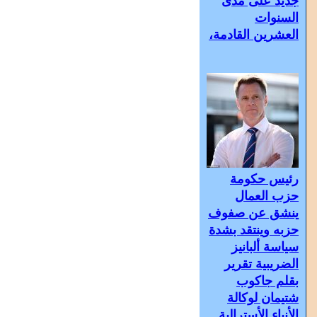
جديد على مدى
السنوات
العشرين القادمة،
رئيس حكومة
حزب العمال
ينشق عن صفوف
حزبه وينتقد بشدة
سياسة ألبانيز
الضريبية تقرير
بقلم جاكوب
شتيمان لوكالة
الأنباء الأسترالية