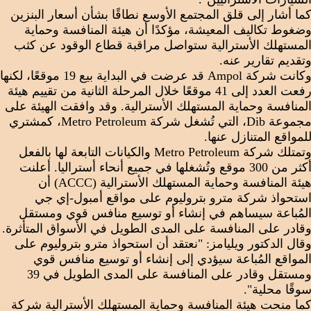
ما أشار إلى قلق المجتمع الأوسع نطاقًا بشأن أسعار البنزين
ضغوط تكاليف المعيشة، مؤكدًا أن هيئة المنافسة وحماية
لمستهلك الأسترالية ستواصل مراقبة قطاع الوقود عن كثب
تقديم تقارير عنه.
وكانت شركة Ampol قد عرضت في البداية بيع 19 موقعًا، لكنها
رفعت العدد إلى 41 موقعًا خلال المرحلة الثانية من تقييم هيئة
لمنافسة وحماية المستهلك الأسترالية. وقد وافقت الهيئة على
مجموعة Dib، التي تُشغل شركة Metro Petroleum، كمشتري
لمواقع المتنازل عنها.
وتمتلك شركة Metro Petroleum والكيانات التابعة لها بالفعل
أكثر من 300 موقع وتُشغلها في جميع أنحاء أستراليا. أعلنت
هيئة المنافسة وحماية المستهلك الأسترالية (ACCC) أن
ستحواذ شركة مترو بتروليوم على مواقع أمبول-إي جي
لمُباعة سيساهم في إنشاء أو توسيع منافس قوي ومستقل
قادر على المنافسة على المدى الطويل في الأسواق المتأثرة.
قال الدكتور ويليامز: "نعتقد أن استحواذ مترو بتروليوم على
لمواقع المُباعة سيؤدي إلى إنشاء أو توسيع منافس قوي
ومستقل وقادر على المنافسة على المدى الطويل في 39
وقًا محلية".
ما منحت هيئة المنافسة وحماية المستهلك الأسترالية شركة