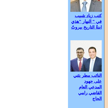
كتب زياد شبيب
في " النهار "هذي
ابنةُ التاريخ بيروتُ
النائب مطر يثني
على جهود
المدعي العام
القاضي رامي
الحاج