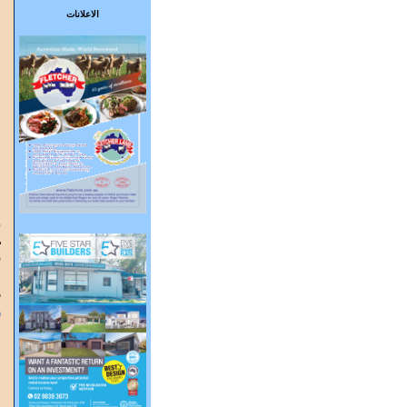
الاعلانات
ه
ت
أ
6
س
ا
ص
ب
و