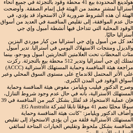
هولدينغ المحدودة بيع 41 محطة وقود بالتجزئة في جميع أنحاء
ستراليا لمشترٍ معتمد من الهيئة قبل إتمام الصفقة. وأوضحت
لهيئة أن هذه الشروط ضرورية لأن الاستحواذ قد يؤدي، في
ال عدم الموافقة، إلى تقليص المنافسة في العديد من أسواق
لوقود المحلية التي تتداخل فيها أنشطة أمبول وإي جي
ستراليا حاليًا.
ُعد كل من أمبول وإي جي أستراليا من كبار موردي البنزين
الديزل ومنتجات الاستهلاك اليومي في أستراليا. تدير أمبول
ئات المحطات تحت العلامتين التجاريتين أمبول ويو-جو، بينما
تمتلك إي جي أستراليا وتدير 512 محطة بيع بالتجزئة. ركزت
مراجعة هيئة المنافسة وحماية المستهلك الأسترالية (ACCC)
لى الأثر المحتمل للاندماج على مستوى السوق المحلي وعبر
سواق الوقود في المدن الكبرى.
صرح الدكتور فيليب ويليامز، مفوض هيئة المنافسة وحماية
لمستهلك الأسترالية، بأنه في حال عدم وجود شروط التنازل،
فإن عملية الاستحواذ قد تُقلل بشكل كبير من المنافسة في 39
وقًا محليًا تضم 41 موقعًا تابعًا لشركة EG Australia.
أضاف الدكتور ويليامز: "كانت هيئة المنافسة وحماية
لمستهلك الأسترالية قلقة من أن يؤدي الاستحواذ إلى تقليص
لمنافسة بشكل ملحوظ وتقليص الخيارات المتاحة لسائقي
لسيارات الأستراليين".