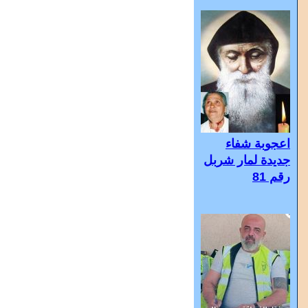
اعجوبة شفاء
جديدة لمار شربل
رقم 81