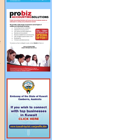
أ
ا
ح
ا
أ
ت
و
م
ع
أ
و
ا
س
و
ا
ا
ا