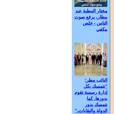
مختار النبطية عبد
بيطار، يرفع صوت
الناس - خلص
بيكفي
النائب مطر:
"نتمسك بكل
إدارة رسمية تقوم
بدورها. كما
نتمسك بدور
الدولة والنقابات،"