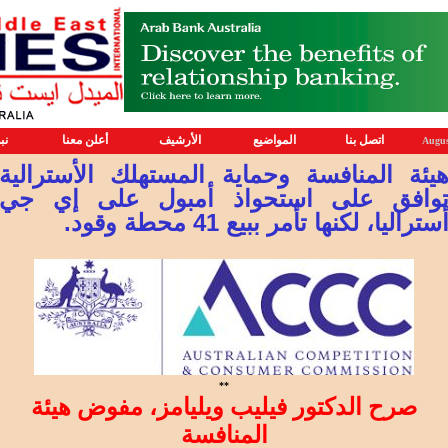
اتصل بنا
المواضيع
الأرشيف
أعلن معنا
نب
Augus
يئة المنافسة وحماية المستهلك الأسترالية
وافق على استحواذ أمبول على إي جي
ستراليا، لكنها تأمر ببيع 41 محطة وقود.
**
صرح الدكتور فيليب ويليامز، مفوض هيئة
المنافسة