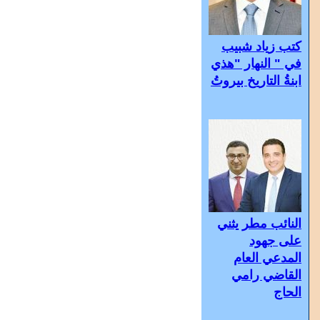
كتب زياد شبيب
في " النهار "هذي
ابنةُ التاريخ بيروتُ
النائب مطر يثني
على جهود
المدعي العام
القاضي رامي
الحاج