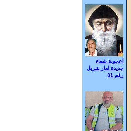
اعجوبة شفاء
جديدة لمار شربل
رقم 81