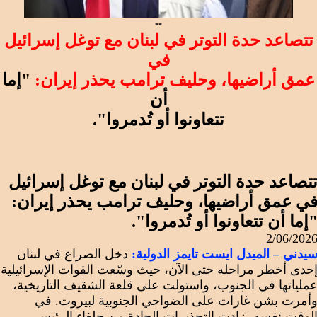
**
تتصاعد حدة التوتر في لبنان مع توغل إسرائيل
في
عمق أراضيها، وحليف ترامب يحذر إيران:
"إما
أن
تتعاونوا أو تُدمروا".
تصاعد حدة التوتر في لبنان مع توغل إسرائيل
ي عمق أراضيها، وحليف ترامب يحذر إيران:
إما أن تتعاونوا أو تُدمروا".
2/06/202
يدني – الميدل ايست تايمز الدولية:
دخل الصراع في لبنان
حدى أخطر مراحله حتى الآن، حيث وسّعت القوات الإسرائيلية
ملياتها في الجنوب، واستولت على قلعة الشقيف التاريخية،
أمرت بشن غارات على الضواحي الجنوبية لبيروت. في
لوقت نفسه، زادت التحذيرات الحادة من حلفاء الرئيس