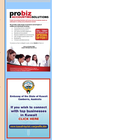
ا
م
ت
ا
م
ا
ا
ك
ا
ب
و
ك
ق