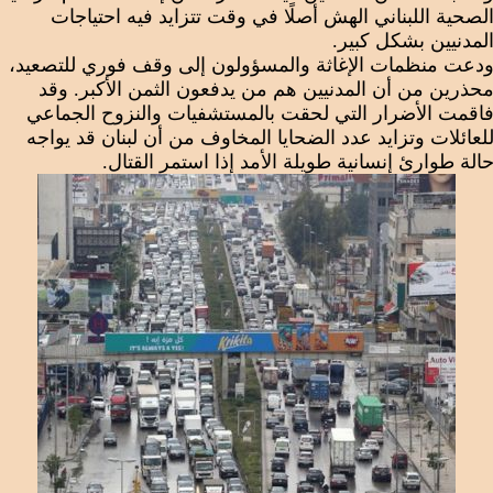
لصحية اللبناني الهش أصلًا في وقت تتزايد فيه احتياجات
لمدنيين بشكل كبير.
دعت منظمات الإغاثة والمسؤولون إلى وقف فوري للتصعيد،
حذرين من أن المدنيين هم من يدفعون الثمن الأكبر. وقد
اقمت الأضرار التي لحقت بالمستشفيات والنزوح الجماعي
لعائلات وتزايد عدد الضحايا المخاوف من أن لبنان قد يواجه
الة طوارئ إنسانية طويلة الأمد إذا استمر القتال.