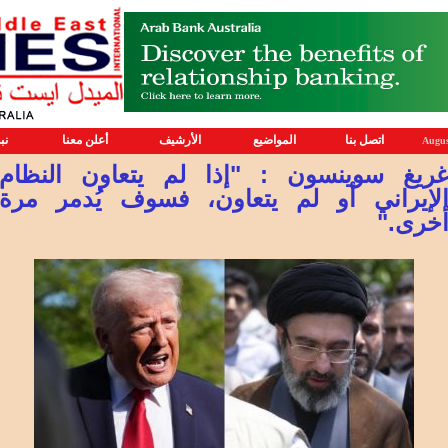
اتصل بنا
المواضيع
الأرشيف
أعلن معنا
نب
Augus
ريغ سوينسون : "إذا لم يتعاون النظام
لإيراني أو لم يتعاون، فسوف يُدمر مرة
خرى."