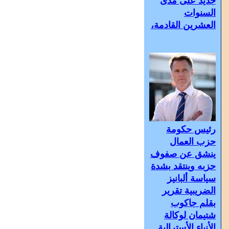
جديد على مدى
السنوات
العشرين القادمة،
رئيس حكومة
حزب العمال
ينشق عن صفوف
حزبه وينتقد بشدة
سياسة ألبانيز
الضريبية تقرير
بقلم جاكوب
شتيمان لوكالة
الأنباء الأسترالية