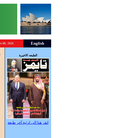
English
t 08, 2026
غ
الطبعه الاخيرة
ا
أ
انقر هنا الى لرئية آخر طبعة