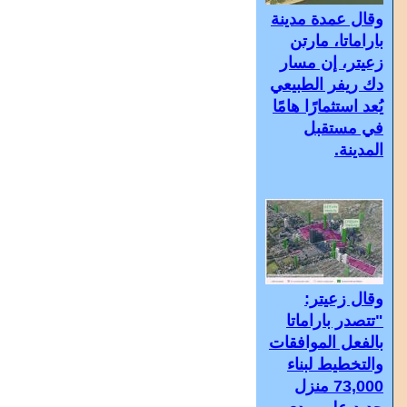
وقال عمدة مدينة
باراماتا، مارتن
زعيتر، إن مسار
دك ريفر الطبيعي
يُعد استثمارًا هامًا
في مستقبل
المدينة.
وقال زعيتر:
"تتصدر باراماتا
بالفعل الموافقات
والتخطيط لبناء
73,000 منزل