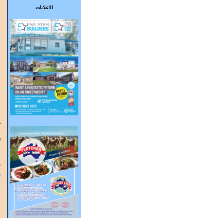
الاعلانات
ت
ف
"
6
س
إ
ع
و
ا