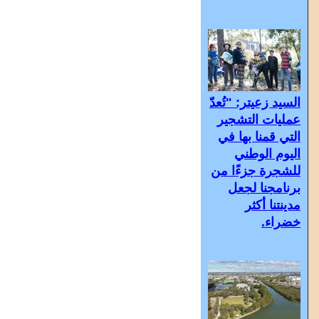
السيد زعيتر: "تُعدّ
عمليات التشجير
التي قمنا بها في
اليوم الوطني
للشجرة جزءًا من
برنامجنا لجعل
مدينتنا أكثر
خضراء.