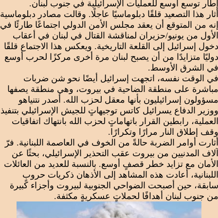
طار توسع أوسع للعمليات الإسرائيلية في جنوب لبنان.
ثار هذا التصعيد قلقًا دبلوماسيًا عاجلًا. وقالت مصادر دبلوماسية
نه من المتوقع أن يعقد مجلس الأمن الدولي اجتماعًا طارئًا في
لأول من يونيو/حزيران لمناقشة القتال في لبنان في أعقاب
خول إسرائيل إلى القلعة التاريخية. ويعكس هذا الاجتماع قلقًا
وليًا متزايدًا من أن يصبح لبنان مرة أخرى مركزًا لحرب أوسع
ي الشرق الأوسط.
ي الوقت نفسه، اتجهت إسرائيل أيضًا نحو شن ضربات
باشرة على منطقة الضاحية في بيروت، وهي منطقة يصفها
سؤولون إسرائيليون بأنها معقل لحزب الله. أصدر نتنياهو
وزير الدفاع يسرائيل كاتس توجيهاتٍ للجيش الإسرائيلي بتنفيذ
لعملية، رابطين القرار باتهاماتٍ لحزب الله بانتهاك اتفاقيات
قف إطلاق النار مرارًا وتكرارًا.
ثارت أوامر الضربة حالةً من الخوف في العاصمة اللبنانية. فرّ
لاف المدنيين من بيروت عقب التحذير الإسرائيلي، بحثًا عن
لأمان مع تزايد خطر قصفٍ أوسع. بالنسبة للعديد من العائلات
للبنانية، أعادت هذه المشاهد إلى الأذهان ذكريات حروبٍ
ابقة، حين أصبحت الضواحي الجنوبية لبيروت وأجزاء كبيرة
ن جنوب لبنان أهدافًا لحملاتٍ عسكريةٍ مكثفة.