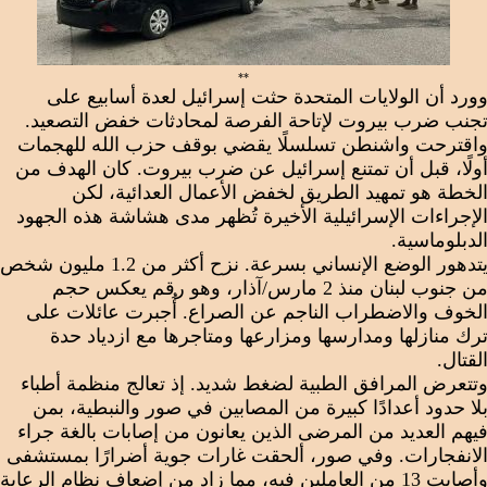
**
ورد أن الولايات المتحدة حثت إسرائيل لعدة أسابيع على
جنب ضرب بيروت لإتاحة الفرصة لمحادثات خفض التصعيد.
اقترحت واشنطن تسلسلًا يقضي بوقف حزب الله للهجمات
ولًا، قبل أن تمتنع إسرائيل عن ضرب بيروت. كان الهدف من
لخطة هو تمهيد الطريق لخفض الأعمال العدائية، لكن
لإجراءات الإسرائيلية الأخيرة تُظهر مدى هشاشة هذه الجهود
لدبلوماسية.
يتدهور الوضع الإنساني بسرعة. نزح أكثر من 1.2 مليون شخص
من جنوب لبنان منذ 2 مارس/آذار، وهو رقم يعكس حجم
لخوف والاضطراب الناجم عن الصراع. أُجبرت عائلات على
رك منازلها ومدارسها ومزارعها ومتاجرها مع ازدياد حدة
لقتال.
تتعرض المرافق الطبية لضغط شديد. إذ تعالج منظمة أطباء
لا حدود أعدادًا كبيرة من المصابين في صور والنبطية، بمن
يهم العديد من المرضى الذين يعانون من إصابات بالغة جراء
لانفجارات. وفي صور، ألحقت غارات جوية أضرارًا بمستشفى
وأصابت 13 من العاملين فيه، مما زاد من إضعاف نظام الرعاية