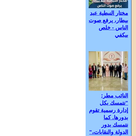
مختار النبطية عبد
بيطار، يرفع صوت
الناس - خلص
بيكفي
النائب مطر:
"نتمسك بكل
إدارة رسمية تقوم
بدورها. كما
نتمسك بدور
الدولة والنقابات،"