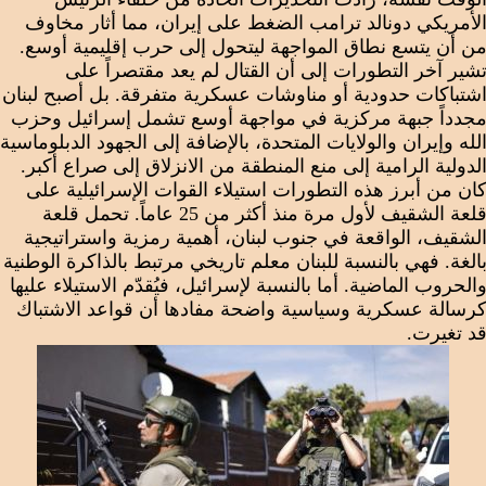
لأمريكي دونالد ترامب الضغط على إيران، مما أثار مخاوف
ن أن يتسع نطاق المواجهة ليتحول إلى حرب إقليمية أوسع.
شير آخر التطورات إلى أن القتال لم يعد مقتصراً على
شتباكات حدودية أو مناوشات عسكرية متفرقة. بل أصبح لبنان
جدداً جبهة مركزية في مواجهة أوسع تشمل إسرائيل وحزب
لله وإيران والولايات المتحدة، بالإضافة إلى الجهود الدبلوماسية
لدولية الرامية إلى منع المنطقة من الانزلاق إلى صراع أكبر.
ان من أبرز هذه التطورات استيلاء القوات الإسرائيلية على
قلعة الشقيف لأول مرة منذ أكثر من 25 عاماً. تحمل قلعة
لشقيف، الواقعة في جنوب لبنان، أهمية رمزية واستراتيجية
الغة. فهي بالنسبة للبنان معلم تاريخي مرتبط بالذاكرة الوطنية
الحروب الماضية. أما بالنسبة لإسرائيل، فيُقدّم الاستيلاء عليها
رسالة عسكرية وسياسية واضحة مفادها أن قواعد الاشتباك
د تغيرت.