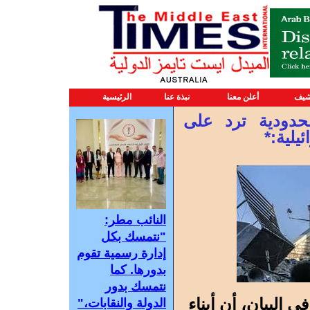
شيف
أعلن معنا
نبذة عنا
الرئيسية
لحدودية ترد على
يلية:*
النائب مطر:
"نتمسك بكل
إدارة رسمية تقوم
بدورها. كما
نتمسك بدور
ي البيان، أن أبناء
الدولة والنقابات،"