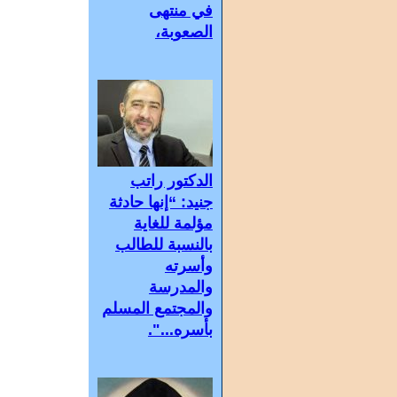
في منتهى
الصعوبة،
الدكتور راتب
جنيد: “إنها حادثة
مؤلمة للغاية
بالنسبة للطالب
وأسرته
والمدرسة
والمجتمع المسلم
بأسره...".