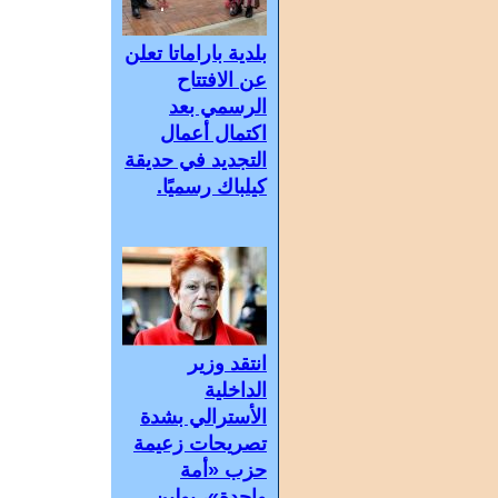
بلدية باراماتا تعلن
عن الافتتاح
الرسمي بعد
اكتمال أعمال
التجديد في حديقة
كيلباك رسميًا.
انتقد وزير
الداخلية
الأسترالي بشدة
تصريحات زعيمة
حزب «أمة
واحدة»، بولين