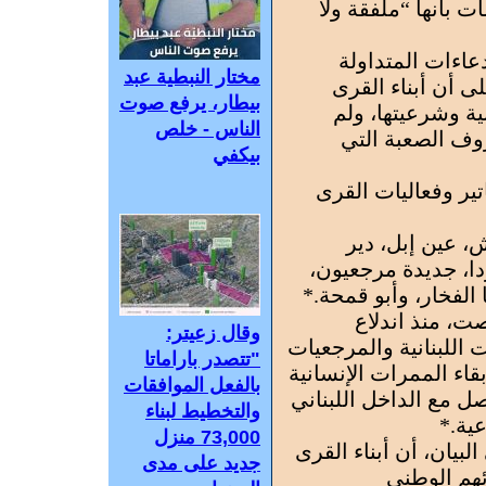
 بأنها “ملفقة ولا
عاءات المتداولة
مختار النبطية عبد
ى أن أبناء القرى
بيطار، يرفع صوت
ية وشرعيتها، ولم
الناس - خلص
وف الصعبة التي
بيكفي
تير وفعاليات القرى
، عين إبل، دير
دا، جديدة مرجعيون،
 الفخار، وأبو قمحة.*
ت، منذ اندلاع
وقال زعيتر:
اللبنانية والمرجعيات
"تتصدر باراماتا
قاء الممرات الإنسانية
بالفعل الموافقات
ل مع الداخل اللبناني
والتخطيط لبناء
ية.*
73,000 منزل
لبيان، أن أبناء القرى
جديد على مدى
ئهم الوطني