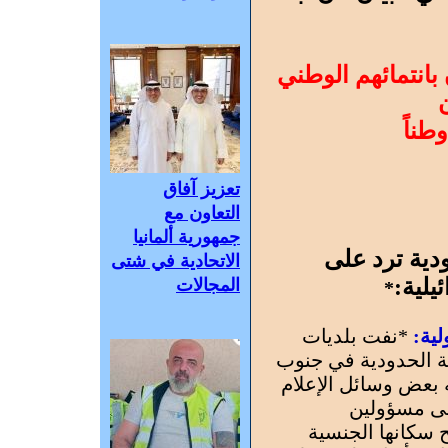
بانتمائهم الوطني
طناً
تعزيز آفاق
التعاون مع
جمهورية ألمانيا
دية ترد على
الاتحادية في شتى
يلية:
المجالات
*
ية:
*نفت بلديات
ة الحدودية في جنوب
 بعض وسائل الإعلام
لى مسؤولين
 سكانها الجنسية