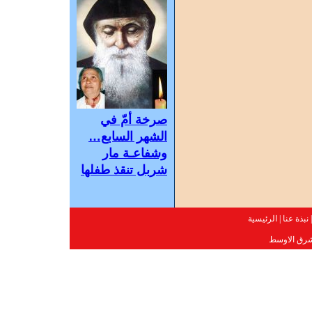
صرخة أمّ في
الشهر السابع…
وشفاعـة مار
شربل تنقذ طفلها
نبذة عنا
|
الرئيسية