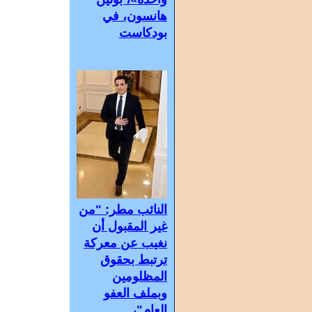
هانسون، في
بودكاست
النائب مطر: "من
غير المقبول أن
نغيب عن معركة
ترتبط بحقوق
المظلومين
وبملف العفو
العام"،