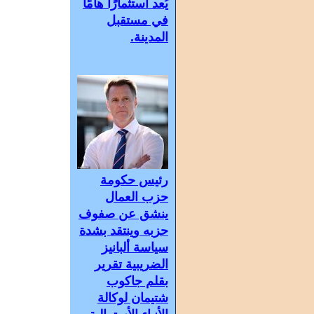
يُعد استثمارًا هامًا
في مستقبل
المدينة.
رئيس حكومة
حزب العمال
ينشق عن صفوف
حزبه وينتقد بشدة
سياسة ألبانيز
الضريبية تقرير
بقلم جاكوب
شتيمان لوكالة