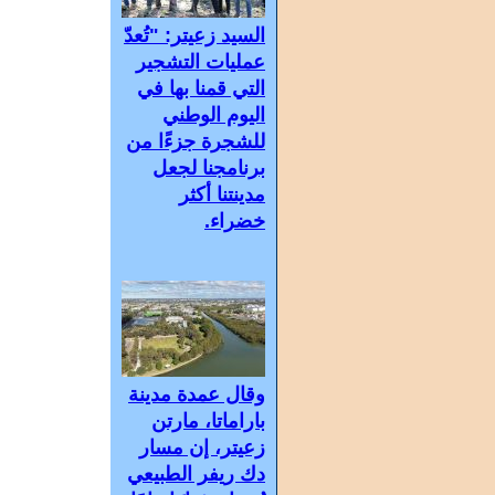
السيد زعيتر: "تُعدّ
عمليات التشجير
التي قمنا بها في
اليوم الوطني
للشجرة جزءًا من
برنامجنا لجعل
مدينتنا أكثر
خضراء.
وقال عمدة مدينة
باراماتا، مارتن
زعيتر، إن مسار
دك ريفر الطبيعي