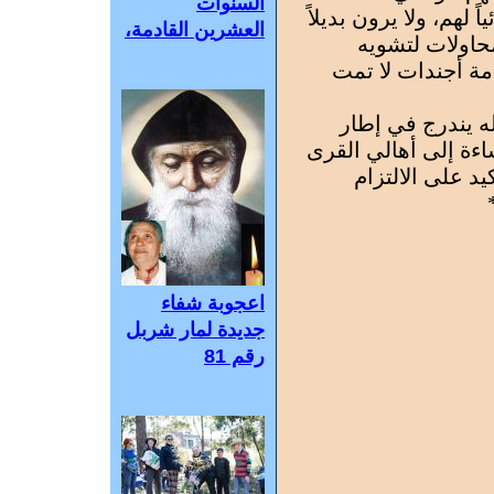
السنوات
 لهم، ولا يرون بديلاً
العشرين القادمة،
محاولات لتشويه
مة أجندات لا تمت
له يندرج في إطار
اءة إلى أهالي القرى
كيد على الالتزام
اعجوبة شفاء
جديدة لمار شربل
رقم 81