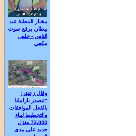
ل
ا
م
مختار النبطية عبد
ا
ف
بيطار، يرفع صوت
ك
الناس - خلص
و
بيكفي
م
ي
س
خ
و
ا
ل
وقال زعيتر:
و
"تتصدر باراماتا
إ
بالفعل الموافقات
ع
والتخطيط لبناء
ع
أ
73,000 منزل
ت
جديد على مدى
ع