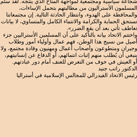
جاعة سياسية ومجتمعية لمواجهة المناخ الذي ينتجه. لقد سئم
لمسلمون الأستراليون من مطالبتهم بتحمل الإساءات،
المحافظة على الهدوء، وانتظار الحادثة التالية. إن مجتمعاتنا
ستحق الحماية والكرامة والانتماء الكامل والمتساوي، لا بيانات
عاطف تأتي بعد أن يقع الضرر».
اختتم الاتحاد بيانه بالتأكيد على أن المسلمين الأستراليين جزء
صيل من نسيج هذا الوطن، فهم عمال وأولياء أمور وطلاب
جيران ومتطوعون وأصحاب أعمال ومهنيون وقادة مجتمع، ولا
نبغي أن يُطلب منهم إثبات انتمائهم، أو الدفاع عن إنسانيتهم،
و العيش في خوف من التعرض للعنف أمام دور عبادتهم.
لدكتور راتب جنيد
ئيس الاتحاد الفيدرالي للمجالس الإسلامية في أستراليا