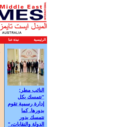
الرئيسية
نبذة عنا
ا
أ
ا
و
ا
النائب مطر:
"نتمسك بكل
إدارة رسمية تقوم
بدورها. كما
نتمسك بدور
الدولة والنقابات،"