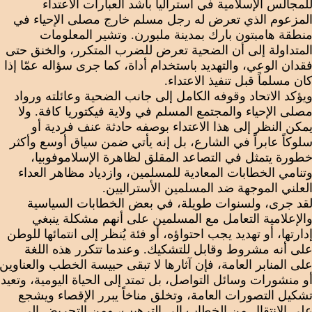
لمجالس الإسلامية في أستراليا بأشد العبارات الاعتداء
لمزعوم الذي تعرض له رجل مسلم خارج مصلى الإحياء في
نطقة هامبتون بارك بمدينة ملبورن. وتشير المعلومات
لمتداولة إلى أن الضحية تعرض للضرب المتكرر، والخنق حتى
قدان الوعي، والتهديد باستخدام أداة، كما جرى سؤاله عمّا إذا
ان مسلماً قبل تنفيذ الاعتداء.
يؤكد الاتحاد وقوفه الكامل إلى جانب الضحية وعائلته ورواد
صلى الإحياء والمجتمع المسلم في ولاية فيكتوريا كافة. ولا
مكن النظر إلى هذا الاعتداء بوصفه حادثة عنف فردية أو
لوكاً عابراً في الشارع، بل إنه يأتي ضمن سياق أوسع وأكثر
طورة يتمثل في التصاعد المقلق لظاهرة الإسلاموفوبيا،
تنامي الخطابات المعادية للمسلمين، وازدياد مظاهر العداء
لعلني الموجهة ضد المسلمين الأستراليين.
قد جرى، ولسنوات طويلة، في بعض الخطابات السياسية
الإعلامية التعامل مع المسلمين على أنهم مشكلة ينبغي
دارتها، أو تهديد يجب احتواؤه، أو فئة يُنظر إلى انتمائها للوطن
لى أنه مشروط وقابل للتشكيك. وعندما تتكرر هذه اللغة
لى المنابر العامة، فإن آثارها لا تبقى حبيسة الخطب والعناوين
و منشورات وسائل التواصل، بل تمتد إلى الحياة اليومية، وتعيد
شكيل التصورات العامة، وتخلق مناخاً يبرر الإقصاء ويشجع
لى الانتقال من الخطاب إلى الترهيب، ومن التحريض إلى