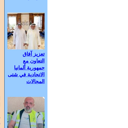
تعزيز آفاق
التعاون مع
جمهورية ألمانيا
الاتحادية في شتى
المجالات
ا
ا
و
6
س