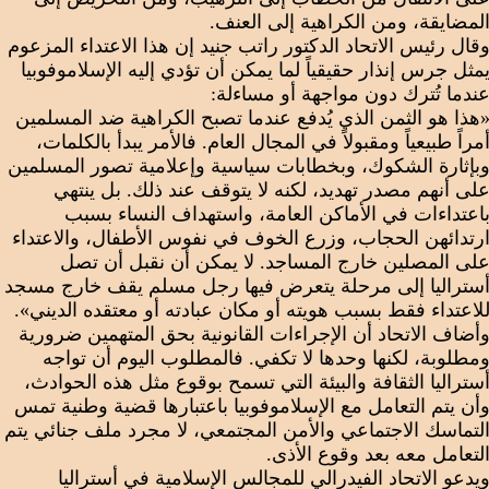
لمضايقة، ومن الكراهية إلى العنف.
قال رئيس الاتحاد الدكتور راتب جنيد إن هذا الاعتداء المزعوم
مثل جرس إنذار حقيقياً لما يمكن أن تؤدي إليه الإسلاموفوبيا
ندما تُترك دون مواجهة أو مساءلة:
هذا هو الثمن الذي يُدفع عندما تصبح الكراهية ضد المسلمين
مراً طبيعياً ومقبولاً في المجال العام. فالأمر يبدأ بالكلمات،
بإثارة الشكوك، وبخطابات سياسية وإعلامية تصور المسلمين
لى أنهم مصدر تهديد، لكنه لا يتوقف عند ذلك. بل ينتهي
اعتداءات في الأماكن العامة، واستهداف النساء بسبب
رتدائهن الحجاب، وزرع الخوف في نفوس الأطفال، والاعتداء
لى المصلين خارج المساجد. لا يمكن أن نقبل أن تصل
ستراليا إلى مرحلة يتعرض فيها رجل مسلم يقف خارج مسجد
لاعتداء فقط بسبب هويته أو مكان عبادته أو معتقده الديني».
أضاف الاتحاد أن الإجراءات القانونية بحق المتهمين ضرورية
مطلوبة، لكنها وحدها لا تكفي. فالمطلوب اليوم أن تواجه
ستراليا الثقافة والبيئة التي تسمح بوقوع مثل هذه الحوادث،
أن يتم التعامل مع الإسلاموفوبيا باعتبارها قضية وطنية تمس
لتماسك الاجتماعي والأمن المجتمعي، لا مجرد ملف جنائي يتم
لتعامل معه بعد وقوع الأذى.
يدعو الاتحاد الفيدرالي للمجالس الإسلامية في أستراليا