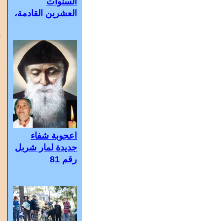
السنوات
ا
العشرين القادمة،
و
ي
ع
«
أ
و
ع
ب
ا
ع
أ
اعجوبة شفاء
ل
جديدة لمار شربل
و
رقم 81
و
أ
و
ا
ا
و