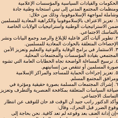
لحكومات والقيادات السياسية والمؤسسات الإعلامية
منظمات المجتمع المدني إلى تبني استجابة وطنية جادة
شاملة لمواجهة الإسلاموفوبيا، وذلك من خلال:
١. تعزيز الاعتراف بالإسلاموفوبيا والكراهية المعادية للمسلمين
من الاستراتيجيات الوطنية واستراتيجيات الولايات الخاصة
التماسك الاجتماعي.
٢. تطوير آليات أكثر فاعلية للإبلاغ والرصد وجمع البيانات ونشر
لإحصاءات المتعلقة بالحوادث المعادية للمسلمين.
٣. الاستثمار في برامج الوقاية والتوعية والتعليم وتعزيز الأمن
لمجتمعي بقيادة المؤسسات والمجتمعات المحلية.
٤. ترسيخ المساءلة الواضحة تجاه الخطابات العامة التي تشوه
ورة المسلمين أو تنتقص من إنسانيتهم.
٥. تعزيز إجراءات الحماية للمساجد والمراكز الإسلامية
مرافق المجتمع المسلم.
٦. إشراك المجتمعات المسلمة بصورة حقيقية ومؤثرة في
ياغة السياسات المتعلقة بمكافحة العنصرية والتطرف وتعزيز
لتماسك الاجتماعي.
أكد الدكتور راتب جنيد أن الوقت قد حان للتوقف عن انتظار
قوع الضرر قبل التحرك، وقال:
إن إدانة العنف بعد وقوعه لم تعد كافية. نحن بحاجة إلى