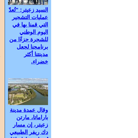
ا
السيد زعيتر: "تُعدّ
و
عمليات التشجير
و
التي قمنا بها في
ض
اليوم الوطني
ب
للشجرة جزءًا من
برنامجنا لجعل
ا
مدينتنا أكثر
خضراء.
ا
ص
و
ص
وقال عمدة مدينة
ا
باراماتا، مارتن
و
زعيتر، إن مسار
و
دك ريفر الطبيعي
«