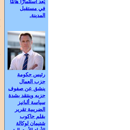
ش
يُعد استثمارًا هامًا
ا
في مستقبل
و
المدينة.
ت
ت
و
أ
و
ي
أ
ا
ر
رئيس حكومة
حزب العمال
ينشق عن صفوف
حزبه وينتقد بشدة
سياسة ألبانيز
الضريبية تقرير
بقلم جاكوب
شتيمان لوكالة